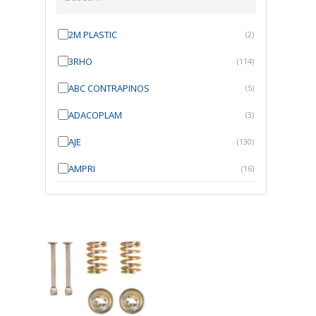
2M PLASTIC
(2)
3RHO
(114)
ABC CONTRAPINOS
(5)
ADACOPLAM
(3)
AJE
(130)
AMPRI
(16)
ANGRA
(21)
ANROI
(6)
ATK
(7)
AUTOBRAS
(1)
AUTOFIX
(91)