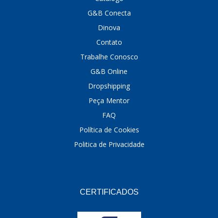
G&B Conecta
DINOVA
(1323)
Dinova
DNI
(137)
Contato
DOFAB
(141)
Trabalhe Conosco
G&B Online
DS
(576)
Dropshipping
DSC
(194)
Peça Mentor
DYNA
(18)
FAQ
E-KLASS
(184)
Política de Cookies
Politica de Privacidade
ECHLIN
(13)
ECOPADS
(259)
EMBLEMAX
(1)
CERTIFICADOS
EXPEDIBOR
(58)