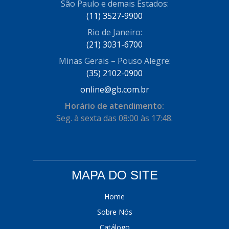
São Paulo e demais Estados:
COFRAN
(1)
(11) 3527-9900
Rio de Janeiro:
COMALTECH/JPEMA
(1)
(21) 3031-6700
CONTROIL
(96)
Minas Gerais – Pouso Alegre:
COODISPAL
(35) 2102-0900
(4)
online@gb.com.br
CORTECO
(104)
Horário de atendimento:
CORVEN
(193)
Seg. à sexta das 08:00 às 17:48.
CRISFA
(27)
DAYCO
(534)
DDA
(57)
MAPA DO SITE
DEPAULA
(1)
Home
DEVIGILI
(37)
Sobre Nós
Catálogo
DHF
(4)