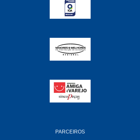
FABRINI
(228)
FAMA
(141)
FEY
(22)
FIAMM
(8)
FINDER
(18)
FIRST
(864)
FLORIO
(9)
FORTEC
(99)
G REHDER
(114)
GAUSS
(42)
GIENEX
(1)
PARCEIROS
GONEL
(39)