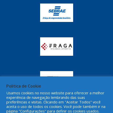
GRAZZIMETAL
(350)
GT OIL
(16)
GULF OIL
(28)
HELLA
(81)
HIPPER
(468)
HPTECH
(55)
IGASA
(15)
IGUACU
(64)
IKS
(902)
Politica de Cookie
IMA
(52)
Usamos cookies no nosso website para oferecer a melhor
experiência de navegação lembrando das suas
INDISA
(471)
preferências e visitas. Clicando em "Aceitar Todos" você
aceita o uso de todos os cookies. Você pode também ir na
IRB
(507)
página "Configurações" para definir os cookies usados.