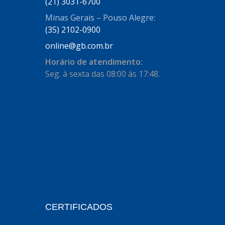
AUTOSTAR
(21) 3031-6700
(11)
Minas Gerais – Pouso Alegre:
BECA FREIOS
(25)
(35) 2102-0900
BELAIR
(103)
online@gb.com.br
BOSAL
(11)
Horário de atendimento:
Seg. à sexta das 08:00 às 17:48.
BRASMECK
(656)
BROGLIPLAST
(135)
CAR80
(21)
CISER
(54)
CJ5
(32)
COBREQ
(127)
COFRAN
(1)
CERTIFICADOS
COMALTECH/JPEMA
(1)