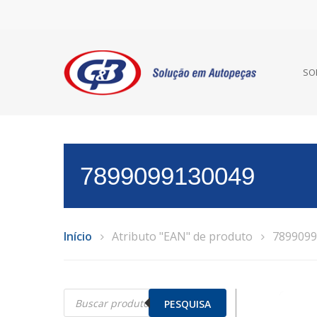
SO
7899099130049
Início
Atributo "EAN" de produto
7899099
Pesquisar
produtos
PESQUISA