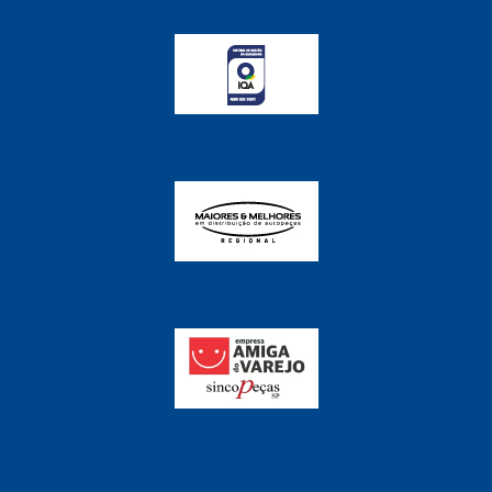
FABRINI
(228)
FAMA
(141)
FEY
(22)
FIAMM
(8)
FINDER
(18)
FIRST
(864)
FLORIO
(9)
FORTEC
(99)
G REHDER
(114)
GAUSS
(42)
GIENEX
(1)
GONEL
(39)