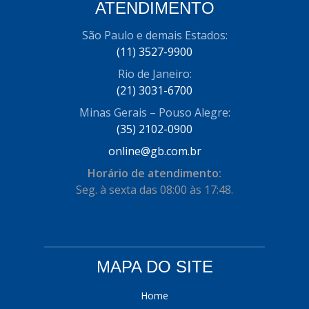
ATENDIMENTO
COFRAN
(1)
São Paulo e demais Estados:
COMALTECH/JPEMA
(1)
(11) 3527-9900
CONTROIL
(96)
Rio de Janeiro:
(21) 3031-6700
COODISPAL
(4)
Minas Gerais – Pouso Alegre:
CORTECO
(104)
(35) 2102-0900
CORVEN
online@gb.com.br
(193)
Horário de atendimento:
CRISFA
(27)
Seg. à sexta das 08:00 às 17:48.
DAYCO
(534)
DDA
(57)
DEPAULA
(1)
MAPA DO SITE
DEVIGILI
(37)
Home
DHF
(4)