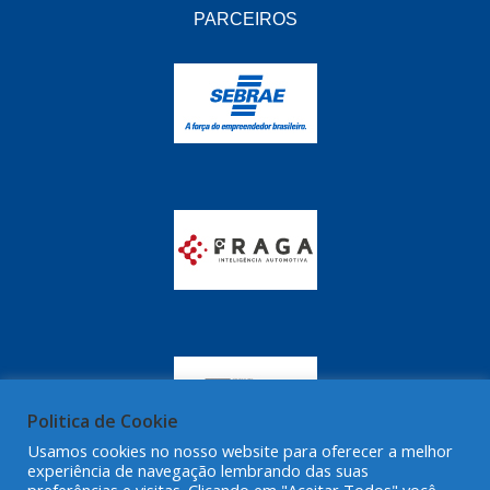
GRAZZIMETAL
(350)
PARCEIROS
GT OIL
(16)
GULF OIL
(28)
HELLA
(81)
HIPPER
(468)
HPTECH
(55)
IGASA
(15)
IGUACU
(64)
IKS
(902)
IMA
(52)
Politica de Cookie
INDISA
(471)
Usamos cookies no nosso website para oferecer a melhor
experiência de navegação lembrando das suas
IRB
(507)