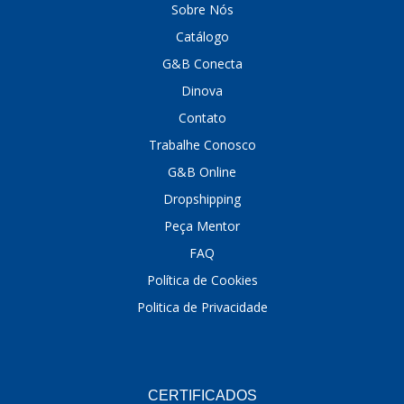
Sobre Nós
DINOVA
(1323)
Catálogo
G&B Conecta
DNI
(137)
Dinova
DOFAB
(141)
Contato
DS
(576)
Trabalhe Conosco
DSC
(194)
G&B Online
Dropshipping
DYNA
(18)
Peça Mentor
E-KLASS
(184)
FAQ
ECHLIN
(13)
Política de Cookies
ECOPADS
(259)
Politica de Privacidade
EMBLEMAX
(1)
EXPEDIBOR
(58)
CERTIFICADOS