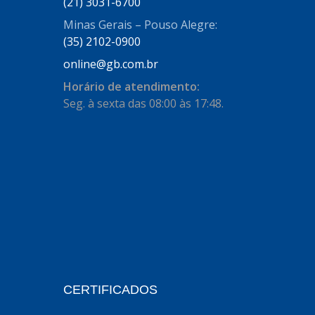
(21) 3031-6700
AUTOSTAR
(11)
Minas Gerais – Pouso Alegre:
BECA FREIOS
(25)
(35) 2102-0900
BELAIR
(103)
online@gb.com.br
BOSAL
(11)
Horário de atendimento:
Seg. à sexta das 08:00 às 17:48.
BRASMECK
(656)
BROGLIPLAST
(135)
CAR80
(21)
CISER
(54)
CJ5
(32)
COBREQ
(127)
COFRAN
(1)
CERTIFICADOS
COMALTECH/JPEMA
(1)