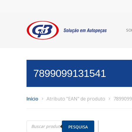
SO
7899099131541
Início
Atributo "EAN" de produto
7899099
Pesquisar
produtos
PESQUISA