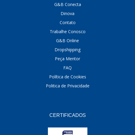
G&B Conecta
DINOVA
(1323)
Dinova
DNI
(137)
Contato
Trabalhe Conosco
DOFAB
(141)
G&B Online
DS
(576)
Dropshipping
DSC
(194)
Peça Mentor
FAQ
DYNA
(18)
Política de Cookies
E-KLASS
(184)
Politica de Privacidade
ECHLIN
(13)
ECOPADS
(259)
EMBLEMAX
(1)
CERTIFICADOS
EXPEDIBOR
(58)