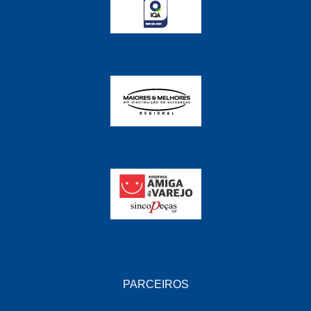
FABRINI
(228)
FAMA
(141)
FEY
(22)
FIAMM
(8)
FINDER
(18)
FIRST
(864)
FLORIO
(9)
FORTEC
(99)
G REHDER
(114)
GAUSS
(42)
GIENEX
(1)
PARCEIROS
GONEL
(39)