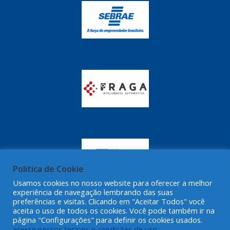
GRAZZIMETAL
(350)
GT OIL
(16)
GULF OIL
(28)
HELLA
(81)
HIPPER
(468)
HPTECH
(55)
IGASA
(15)
IGUACU
(64)
IKS
(902)
Politica de Cookie
IMA
Usamos cookies no nosso website para oferecer a melhor
(52)
experiência de navegação lembrando das suas
preferências e visitas. Clicando em "Aceitar Todos" você
INDISA
(471)
aceita o uso de todos os cookies. Você pode também ir na
página "Configurações" para definir os cookies usados.
IRB
(507)
acesse nossos termos e condições de uso.