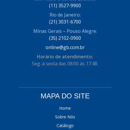
(11) 3527-9900
COFRAN
(1)
Rio de Janeiro:
COMALTECH/JPEMA
(1)
(21) 3031-6700
CONTROIL
(96)
Minas Gerais – Pouso Alegre:
(35) 2102-0900
COODISPAL
(4)
online@gb.com.br
CORTECO
(104)
Horário de atendimento:
CORVEN
Seg. à sexta das 08:00 às 17:48.
(193)
CRISFA
(27)
DAYCO
(534)
MAPA DO SITE
DDA
(57)
DEPAULA
(1)
Home
Sobre Nós
DEVIGILI
(37)
Catálogo
DHF
(4)