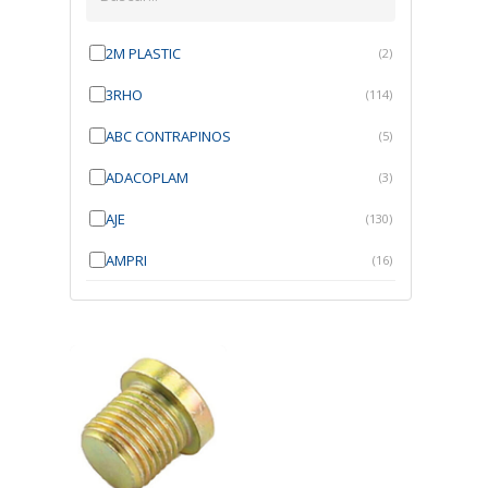
2M PLASTIC
(2)
3RHO
(114)
ABC CONTRAPINOS
(5)
ADACOPLAM
(3)
AJE
(130)
AMPRI
(16)
ANGRA
(21)
ANROI
(6)
ATK
(7)
AUTOBRAS
(1)
AUTOFIX
(91)