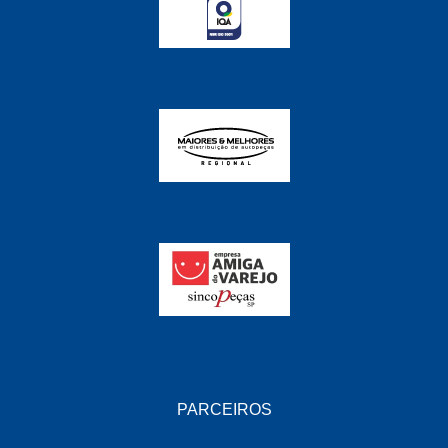
FABRINI
(228)
FAMA
(141)
FEY
(22)
FIAMM
(8)
FINDER
(18)
FIRST
(864)
FLORIO
(9)
FORTEC
(99)
G REHDER
(114)
GAUSS
(42)
GIENEX
(1)
PARCEIROS
GONEL
(39)