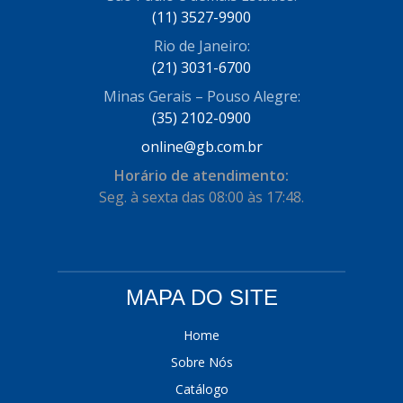
(11) 3527-9900
COFRAN
(1)
Rio de Janeiro:
COMALTECH/JPEMA
(1)
(21) 3031-6700
CONTROIL
(96)
Minas Gerais – Pouso Alegre:
(35) 2102-0900
COODISPAL
(4)
online@gb.com.br
CORTECO
(104)
Horário de atendimento:
CORVEN
Seg. à sexta das 08:00 às 17:48.
(193)
CRISFA
(27)
DAYCO
(534)
MAPA DO SITE
DDA
(57)
DEPAULA
(1)
Home
Sobre Nós
DEVIGILI
(37)
Catálogo
DHF
(4)