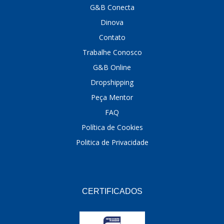
G&B Conecta
DINOVA
(1323)
Dinova
DNI
(137)
Contato
Trabalhe Conosco
DOFAB
(141)
G&B Online
DS
(576)
Dropshipping
DSC
(194)
Peça Mentor
FAQ
DYNA
(18)
Política de Cookies
E-KLASS
(184)
Politica de Privacidade
ECHLIN
(13)
ECOPADS
(259)
EMBLEMAX
(1)
CERTIFICADOS
EXPEDIBOR
(58)