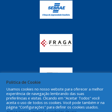
GRAZZIMETAL
(350)
GT OIL
(16)
GULF OIL
(28)
HELLA
(81)
HIPPER
(468)
HPTECH
(55)
IGASA
(15)
IGUACU
(64)
IKS
(902)
Politica de Cookie
IMA
Usamos cookies no nosso website para oferecer a melhor
(52)
experiência de navegação lembrando das suas
preferências e visitas. Clicando em "Aceitar Todos" você
INDISA
(471)
aceita o uso de todos os cookies. Você pode também ir na
página "Configurações" para definir os cookies usados.
IRB
(507)
acesse nossos termos e condições de uso.