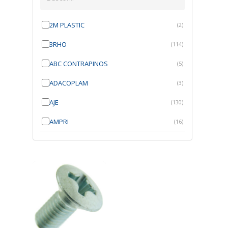
2M PLASTIC
(2)
3RHO
(114)
ABC CONTRAPINOS
(5)
ADACOPLAM
(3)
AJE
(130)
AMPRI
(16)
ANGRA
(21)
ANROI
(6)
ATK
(7)
AUTOBRAS
(1)
AUTOFIX
(91)