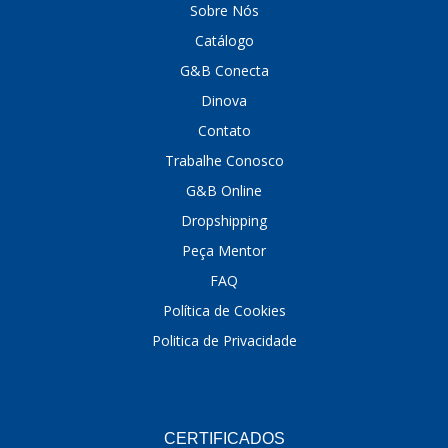
Sobre Nós
DINOVA
(1323)
Catálogo
G&B Conecta
DNI
(137)
Dinova
DOFAB
(141)
Contato
DS
(576)
Trabalhe Conosco
DSC
(194)
G&B Online
Dropshipping
DYNA
(18)
Peça Mentor
E-KLASS
(184)
FAQ
ECHLIN
(13)
Política de Cookies
ECOPADS
(259)
Politica de Privacidade
EMBLEMAX
(1)
EXPEDIBOR
(58)
CERTIFICADOS