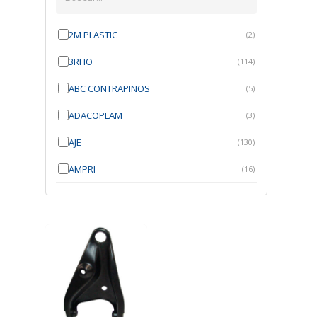
2M PLASTIC
(2)
3RHO
(114)
ABC CONTRAPINOS
(5)
ADACOPLAM
(3)
AJE
(130)
AMPRI
(16)
ANGRA
(21)
ANROI
(6)
ATK
(7)
AUTOBRAS
(1)
AUTOFIX
(91)