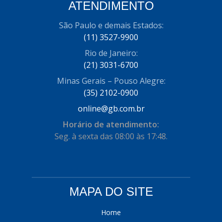
ATENDIMENTO
COFRAN
(1)
São Paulo e demais Estados:
COMALTECH/JPEMA
(1)
(11) 3527-9900
CONTROIL
(96)
Rio de Janeiro:
(21) 3031-6700
COODISPAL
(4)
Minas Gerais – Pouso Alegre:
CORTECO
(104)
(35) 2102-0900
CORVEN
online@gb.com.br
(193)
Horário de atendimento:
CRISFA
(27)
Seg. à sexta das 08:00 às 17:48.
DAYCO
(534)
DDA
(57)
DEPAULA
(1)
MAPA DO SITE
DEVIGILI
(37)
Home
DHF
(4)