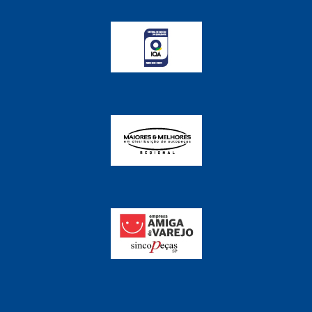
FABRINI
(228)
FAMA
(141)
FEY
(22)
FIAMM
(8)
FINDER
(18)
FIRST
(864)
FLORIO
(9)
FORTEC
(99)
G REHDER
(114)
GAUSS
(42)
GIENEX
(1)
GONEL
(39)