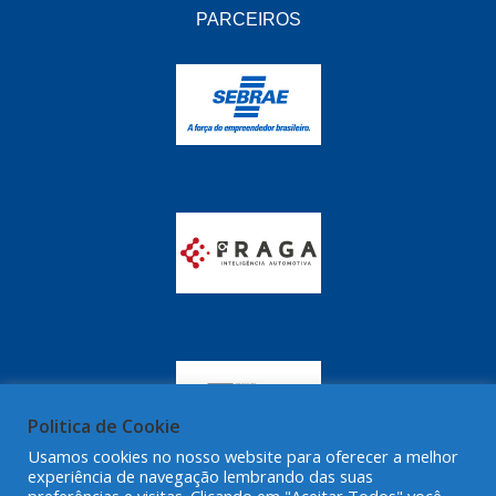
GRAZZIMETAL
(350)
PARCEIROS
GT OIL
(16)
GULF OIL
(28)
HELLA
(81)
HIPPER
(468)
HPTECH
(55)
IGASA
(15)
IGUACU
(64)
IKS
(902)
IMA
(52)
Politica de Cookie
INDISA
(471)
Usamos cookies no nosso website para oferecer a melhor
experiência de navegação lembrando das suas
IRB
(507)