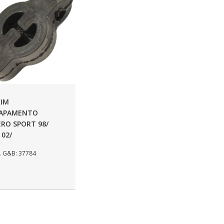
IM
CAPAMENTO
ERO SPORT 98/
 02/
 G&B: 37784