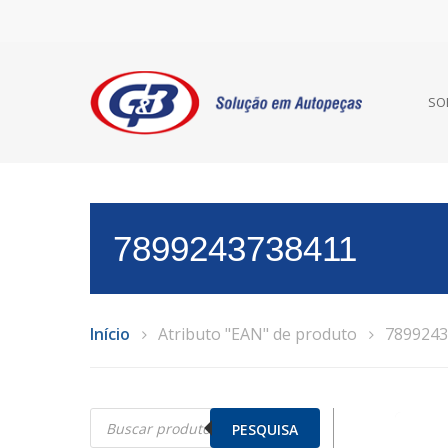
SO
7899243738411
Início
Atributo "EAN" de produto
7899243
Pesquisar
produtos
PESQUISA