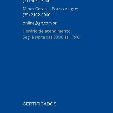
AUTOSTAR
(21) 3031-6700
(11)
Minas Gerais – Pouso Alegre:
BECA FREIOS
(25)
(35) 2102-0900
BELAIR
(103)
online@gb.com.br
BOSAL
(11)
Horário de atendimento:
Seg. à sexta das 08:00 às 17:48.
BRASMECK
(656)
BROGLIPLAST
(135)
CAR80
(21)
CISER
(54)
CJ5
(32)
COBREQ
(127)
COFRAN
(1)
CERTIFICADOS
COMALTECH/JPEMA
(1)