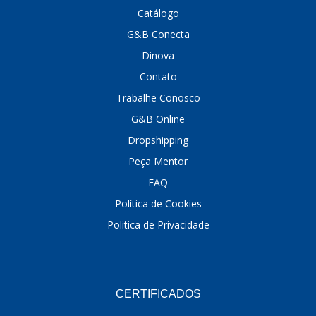
Catálogo
DINOVA
(1323)
G&B Conecta
DNI
(137)
Dinova
Contato
DOFAB
(141)
Trabalhe Conosco
DS
(576)
G&B Online
DSC
(194)
Dropshipping
DYNA
(18)
Peça Mentor
FAQ
E-KLASS
(184)
Política de Cookies
ECHLIN
(13)
Politica de Privacidade
ECOPADS
(259)
EMBLEMAX
(1)
EXPEDIBOR
(58)
CERTIFICADOS