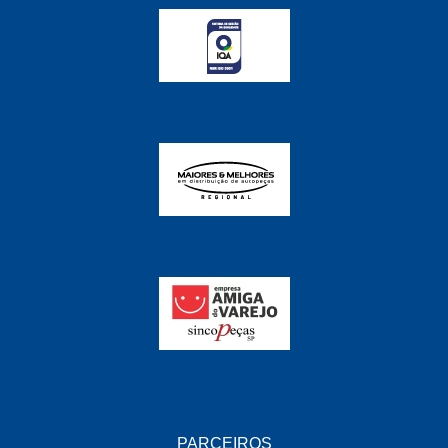
FABRINI
(228)
FAMA
(141)
FEY
(22)
FIAMM
(8)
FINDER
(18)
FIRST
(864)
FLORIO
(9)
FORTEC
(99)
G REHDER
(114)
GAUSS
(42)
GIENEX
(1)
GONEL
(39)
PARCEIROS