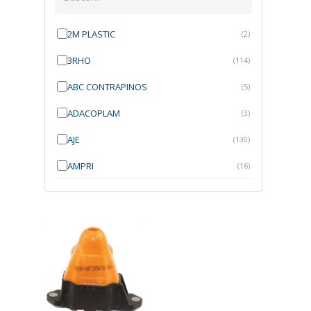
2M PLASTIC
(2)
3RHO
(114)
ABC CONTRAPINOS
(5)
ADACOPLAM
(3)
AJE
(130)
AMPRI
(16)
ANGRA
(21)
ANROI
(6)
ATK
(7)
AUTOBRAS
(1)
AUTOFIX
(91)