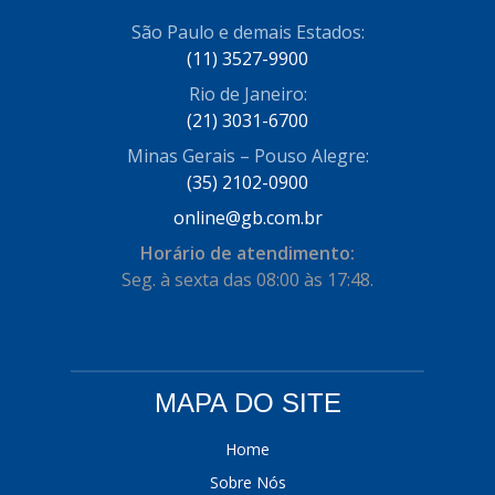
COFRAN
São Paulo e demais Estados:
(1)
(11) 3527-9900
COMALTECH/JPEMA
(1)
Rio de Janeiro:
CONTROIL
(96)
(21) 3031-6700
Minas Gerais – Pouso Alegre:
COODISPAL
(4)
(35) 2102-0900
CORTECO
(104)
online@gb.com.br
CORVEN
(193)
Horário de atendimento:
Seg. à sexta das 08:00 às 17:48.
CRISFA
(27)
DAYCO
(534)
DDA
(57)
MAPA DO SITE
DEPAULA
(1)
Home
DEVIGILI
(37)
Sobre Nós
DHF
(4)