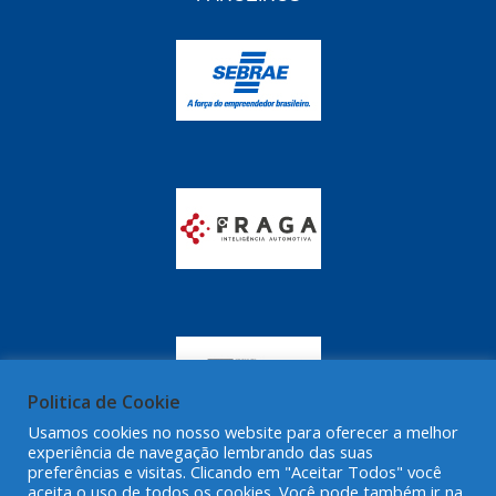
GRAZZIMETAL
(350)
GT OIL
(16)
GULF OIL
(28)
HELLA
(81)
HIPPER
(468)
HPTECH
(55)
IGASA
(15)
IGUACU
(64)
IKS
(902)
IMA
(52)
Politica de Cookie
Usamos cookies no nosso website para oferecer a melhor
INDISA
(471)
experiência de navegação lembrando das suas
preferências e visitas. Clicando em "Aceitar Todos" você
IRB
(507)
aceita o uso de todos os cookies. Você pode também ir na