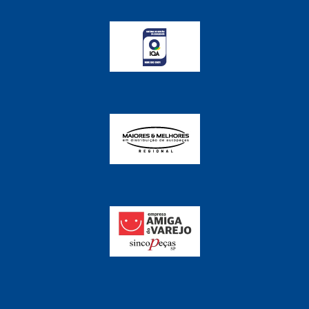
FABRINI
(228)
FAMA
(141)
FEY
(22)
FIAMM
(8)
FINDER
(18)
FIRST
(864)
FLORIO
(9)
FORTEC
(99)
G REHDER
(114)
GAUSS
(42)
GIENEX
(1)
GONEL
(39)