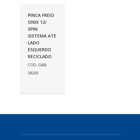
AUTOLETRIC
(1)
PINCA FREIO
AUTOPOLI
(6)
ONIX 12/
SPIN
AUTOSTAR
(11)
SISTEMA ATE
BECA FREIOS
(25)
LADO
ESQUERDO
BELAIR
(103)
RECICLADO
COD. G&B:
BOSAL
(11)
38265
BRASMECK
(656)
BROGLIPLAST
(135)
CAR80
(21)
CISER
(54)
CJ5
(32)
COBREQ
(127)