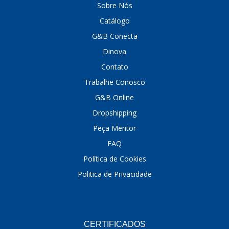
Sobre Nós
DINOVA
(1323)
Catálogo
G&B Conecta
DNI
(137)
Dinova
DOFAB
(141)
Contato
DS
(576)
Trabalhe Conosco
DSC
(194)
G&B Online
Dropshipping
DYNA
(18)
Peça Mentor
E-KLASS
(184)
FAQ
ECHLIN
(13)
Política de Cookies
ECOPADS
(259)
Politica de Privacidade
EMBLEMAX
(1)
EXPEDIBOR
(58)
CERTIFICADOS