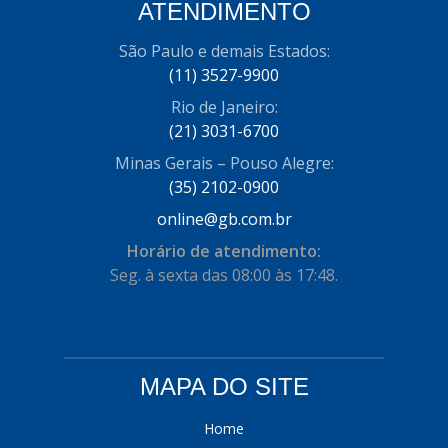
ATENDIMENTO
COFRAN
(1)
São Paulo e demais Estados:
COMALTECH/JPEMA
(1)
(11) 3527-9900
CONTROIL
(96)
Rio de Janeiro:
(21) 3031-6700
COODISPAL
(4)
Minas Gerais – Pouso Alegre:
CORTECO
(104)
(35) 2102-0900
CORVEN
online@gb.com.br
(193)
Horário de atendimento:
CRISFA
(27)
Seg. à sexta das 08:00 às 17:48.
DAYCO
(534)
DDA
(57)
DEPAULA
(1)
MAPA DO SITE
DEVIGILI
(37)
Home
DHF
(4)