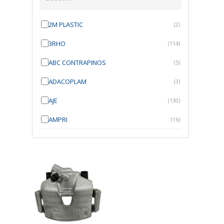
2M PLASTIC
(2)
3RHO
(114)
ABC CONTRAPINOS
(5)
ADACOPLAM
(3)
AJE
(130)
AMPRI
(16)
ANGRA
(21)
ANROI
(6)
ATK
(7)
AUTOBRAS
(1)
AUTOFIX
(91)