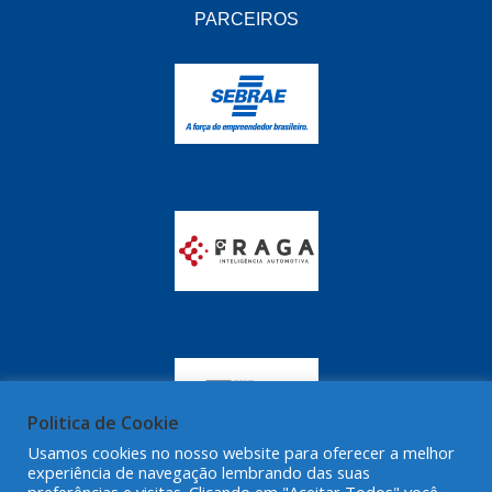
GRAZZIMETAL
(350)
PARCEIROS
GT OIL
(16)
GULF OIL
(28)
HELLA
(81)
HIPPER
(468)
HPTECH
(55)
IGASA
(15)
IGUACU
(64)
IKS
(902)
IMA
(52)
Politica de Cookie
INDISA
(471)
Usamos cookies no nosso website para oferecer a melhor
experiência de navegação lembrando das suas
IRB
(507)