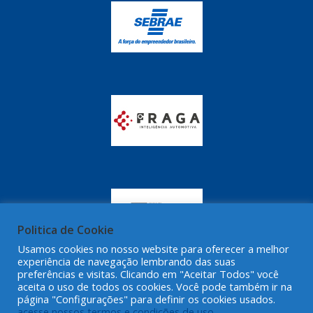
GRAZZIMETAL
(350)
GT OIL
(16)
GULF OIL
(28)
HELLA
(81)
HIPPER
(468)
HPTECH
(55)
IGASA
(15)
IGUACU
(64)
IKS
(902)
Politica de Cookie
IMA
Usamos cookies no nosso website para oferecer a melhor
(52)
experiência de navegação lembrando das suas
preferências e visitas. Clicando em "Aceitar Todos" você
INDISA
(471)
aceita o uso de todos os cookies. Você pode também ir na
página "Configurações" para definir os cookies usados.
IRB
(507)
acesse nossos termos e condições de uso.