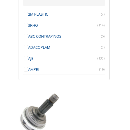
2M PLASTIC
(2)
3RHO
(114)
ABC CONTRAPINOS
(5)
ADACOPLAM
(3)
AJE
(130)
AMPRI
(16)
ANGRA
(21)
ANROI
(6)
ATK
(7)
AUTOBRAS
(1)
AUTOFIX
(91)