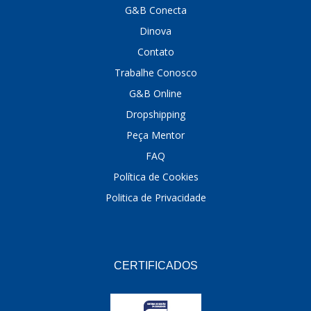
G&B Conecta
DINOVA
(1323)
Dinova
DNI
(137)
Contato
Trabalhe Conosco
DOFAB
(141)
G&B Online
DS
(576)
Dropshipping
DSC
(194)
Peça Mentor
FAQ
DYNA
(18)
Política de Cookies
E-KLASS
(184)
Politica de Privacidade
ECHLIN
(13)
ECOPADS
(259)
EMBLEMAX
(1)
CERTIFICADOS
EXPEDIBOR
(58)