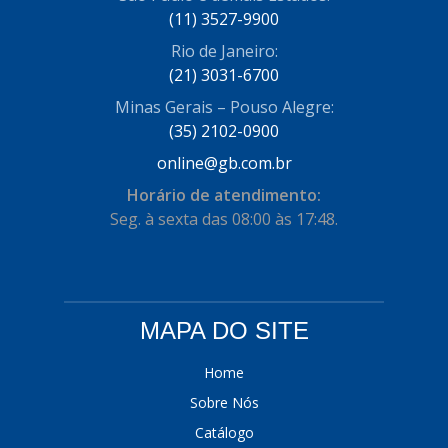
(11) 3527-9900
COFRAN
(1)
Rio de Janeiro:
COMALTECH/JPEMA
(1)
(21) 3031-6700
CONTROIL
(96)
Minas Gerais – Pouso Alegre:
(35) 2102-0900
COODISPAL
(4)
online@gb.com.br
CORTECO
(104)
Horário de atendimento:
CORVEN
Seg. à sexta das 08:00 às 17:48.
(193)
CRISFA
(27)
DAYCO
(534)
MAPA DO SITE
DDA
(57)
DEPAULA
(1)
Home
Sobre Nós
DEVIGILI
(37)
Catálogo
DHF
(4)