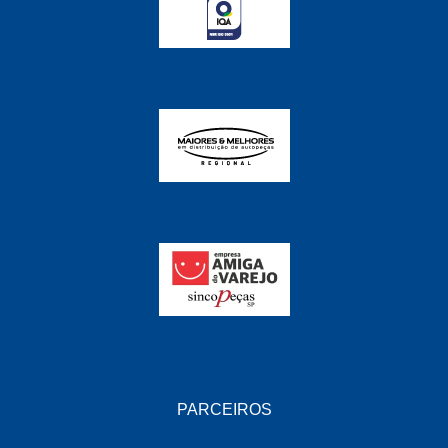
FABRINI
(228)
FAMA
(141)
FEY
(22)
FIAMM
(8)
FINDER
(18)
FIRST
(864)
FLORIO
(9)
FORTEC
(99)
G REHDER
(114)
GAUSS
(42)
GIENEX
(1)
PARCEIROS
GONEL
(39)