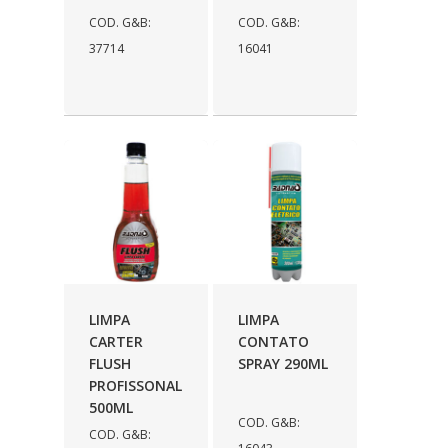
COD. G&B:
COD. G&B:
37714
16041
LIMPA
LIMPA
CARTER
CONTATO
FLUSH
SPRAY 290ML
PROFISSONAL
500ML
COD. G&B:
COD. G&B: