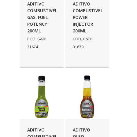
ADITIVO
ADITIVO
COFRAN
(1)
COMBUSTIVEL
COMBUSTIVEL
GAS. FUEL
POWER
COMALTECH/JPEMA
(1)
POTENCY
INJECTOR
200ML
200ML
CONTROIL
(96)
COD. G&B:
COD. G&B:
COODISPAL
(4)
31674
31670
CORTECO
(104)
CORVEN
(193)
CRISFA
(27)
DAYCO
(534)
DDA
(57)
DEPAULA
(1)
DEVIGILI
(37)
ADITIVO
ADITIVO
DHF
(4)
COMBUSTIVEL
OLEO