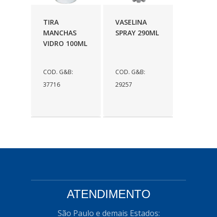
TIRA
VASELINA
MANCHAS
SPRAY 290ML
VIDRO 100ML
COD. G&B:
COD. G&B:
37716
29257
ATENDIMENTO
São Paulo e demais Estados: