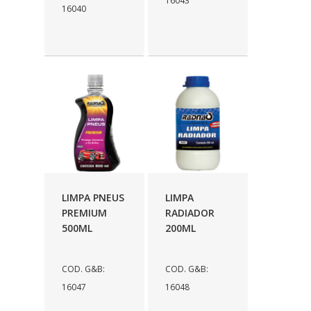
16043
16040
LIMPA PNEUS
LIMPA
PREMIUM
RADIADOR
500ML
200ML
COD. G&B:
COD. G&B:
16047
16048