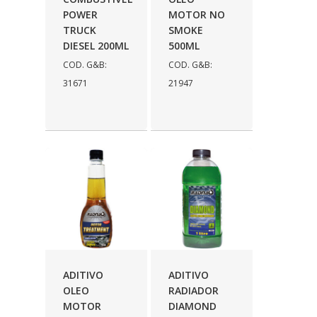
POWER
MOTOR NO
DINOVA
(1323)
TRUCK
SMOKE
DIESEL 200ML
500ML
DNI
(137)
COD. G&B:
COD. G&B:
DOFAB
(141)
31671
21947
DS
(576)
DSC
(194)
DYNA
(18)
E-KLASS
(184)
ECHLIN
(13)
ECOPADS
(259)
EMBLEMAX
(1)
ADITIVO
ADITIVO
OLEO
RADIADOR
EXPEDIBOR
(58)
MOTOR
DIAMOND