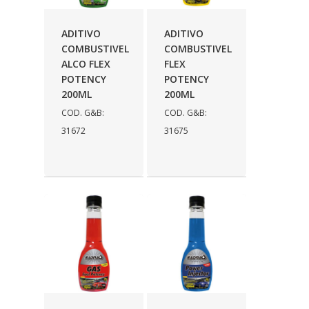
AUTOLETRIC
(1)
ADITIVO
ADITIVO
AUTOPOLI
(6)
COMBUSTIVEL
COMBUSTIVEL
ALCO FLEX
FLEX
AUTOSTAR
(11)
POTENCY
POTENCY
BECA FREIOS
(25)
200ML
200ML
COD. G&B:
COD. G&B:
BELAIR
(103)
31672
31675
BOSAL
(11)
BRASMECK
(656)
BROGLIPLAST
(135)
CAR80
(21)
CISER
(54)
CJ5
(32)
COBREQ
(127)