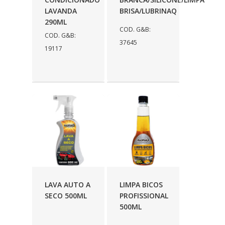
LAVANDA
BRISA/LUBRINAQ
290ML
COD. G&B:
COD. G&B:
37645
19117
LAVA AUTO A
LIMPA BICOS
SECO 500ML
PROFISSIONAL
500ML