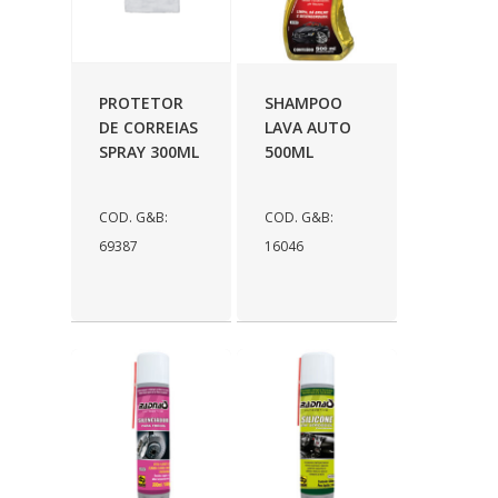
PROTETOR
SHAMPOO
DE CORREIAS
LAVA AUTO
SPRAY 300ML
500ML
COD. G&B:
COD. G&B:
69387
16046