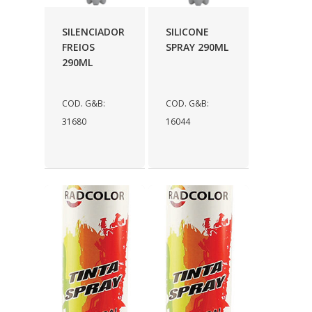
SILENCIADOR
SILICONE
FREIOS
SPRAY 290ML
290ML
COD. G&B:
COD. G&B:
31680
16044