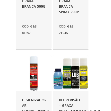
WESTAFLEX
(7)
GRAXA
GRAXA
BRANCA 500G
BRANCA
WILLTEC
(1)
SPRAY 290ML
ZM
(140)
COD. G&B:
COD. G&B:
01257
21948
HIGIENIZADOR
KIT REVISÃO
AR
– GRAXA
CONDICIONADO
BRANCA/SILICONE/LIMPA