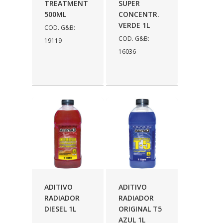
FABRINI
(228)
TREATMENT
SUPER
500ML
CONCENTR.
FAMA
(141)
VERDE 1L
COD. G&B:
COD. G&B:
FEY
(22)
19119
16036
FIAMM
(8)
FINDER
(18)
FIRST
(864)
FLORIO
(9)
FORTEC
(99)
G REHDER
(114)
GAUSS
(42)
ADITIVO
ADITIVO
GIENEX
(1)
RADIADOR
RADIADOR
DIESEL 1L
ORIGINAL T5
GONEL
(39)
AZUL 1L