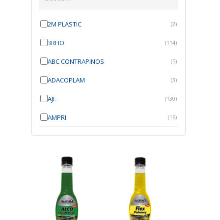
2M PLASTIC
(2)
3RHO
(114)
ABC CONTRAPINOS
(5)
ADACOPLAM
(3)
AJE
(130)
AMPRI
(16)
ANGRA
(21)
ANROI
(6)
ATK
(7)
AUTOBRAS
(1)
AUTOFIX
(91)