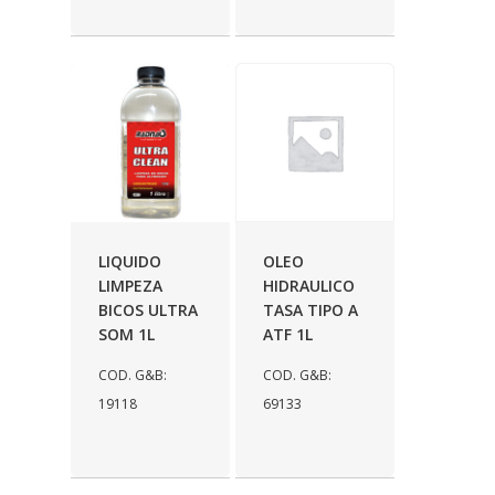
LIQUIDO
OLEO
LIMPEZA
HIDRAULICO
BICOS ULTRA
TASA TIPO A
SOM 1L
ATF 1L
COD. G&B:
COD. G&B:
19118
69133