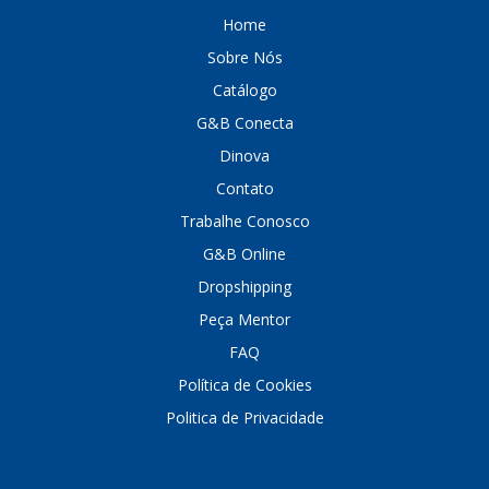
DEPAULA
(1)
Home
Sobre Nós
DEVIGILI
(37)
Catálogo
DHF
(4)
G&B Conecta
DINOVA
(1323)
Dinova
DNI
(137)
Contato
Trabalhe Conosco
DOFAB
(141)
G&B Online
DS
(576)
Dropshipping
DSC
(194)
Peça Mentor
FAQ
DYNA
(18)
Política de Cookies
E-KLASS
(184)
Politica de Privacidade
ECHLIN
(13)
ECOPADS
(259)