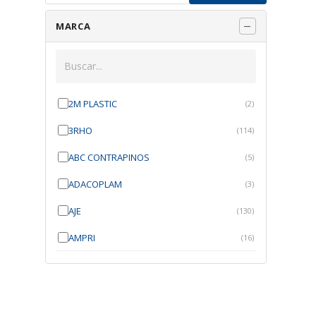
MARCA
2M PLASTIC
(2)
3RHO
(114)
ABC CONTRAPINOS
(5)
ADACOPLAM
(3)
AJE
(130)
AMPRI
(16)
ANGRA
(21)
ANROI
(6)