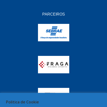
GIENEX
(1)
PARCEIROS
GONEL
(39)
GRAZZIMETAL
(350)
GT OIL
(16)
GULF OIL
(28)
HELLA
(81)
HIPPER
(468)
HPTECH
(55)
IGASA
(15)
IGUACU
(64)
IKS
(902)
Politica de Cookie