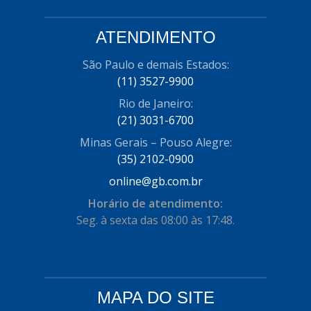
CISER
(54)
CJ5
ATENDIMENTO
(32)
COBREQ
(127)
São Paulo e demais Estados:
(11) 3527-9900
COFRAN
(1)
Rio de Janeiro:
COMALTECH/JPEMA
(1)
(21) 3031-6700
CONTROIL
(96)
Minas Gerais – Pouso Alegre:
(35) 2102-0900
COODISPAL
(4)
online@gb.com.br
CORTECO
(104)
Horário de atendimento:
CORVEN
Seg. à sexta das 08:00 às 17:48.
(193)
CRISFA
(27)
DAYCO
(534)
MAPA DO SITE
DDA
(57)