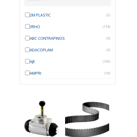
2M PLASTIC
(2)
3RHO
(114)
ABC CONTRAPINOS
(5)
ADACOPLAM
(3)
AJE
(130)
AMPRI
(16)
ANGRA
(21)
ANROI
(6)
ATK
(7)
AUTOBRAS
(1)
AUTOFIX
(91)