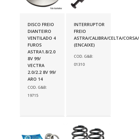
COFRAN
(1)
COMALTECH/JPEMA
(1)
DISCO FREIO
INTERRUPTOR
DIANTEIRO
FREIO
CONTROIL
(96)
VENTILADO 4
ASTRA/CALIBRA/CELTA/CORSA
COODISPAL
(4)
FUROS
(ENCAIXE)
ASTRA1.8/2.0
CORTECO
(104)
COD. G&B:
8V 99/
01310
VECTRA
CORVEN
(193)
2.0/2.2 8V 99/
ARO 14
CRISFA
(27)
COD. G&B:
DAYCO
(534)
19715
DDA
(57)
DEPAULA
(1)
DEVIGILI
(37)
DHF
(4)