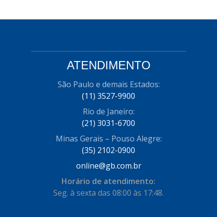
MARCON
(36)
MARVINI
(156)
MARZU
(22)
ATENDIMENTO
MAZZICAR
(44)
São Paulo e demais Estados:
MECAR
(3)
(11) 3527-9900
MG MANGUEIRAS
(15)
Rio de Janeiro:
(21) 3031-6700
MIC PARTS
(1)
Minas Gerais – Pouso Alegre:
MICROMIL
(91)
(35) 2102-0900
MKM
(3)
online@gb.com.br
MOBENSANI
(1044)
Horário de atendimento:
Seg. à sexta das 08:00 às 17:48.
MODEFER
(8)
MOTORAÇO
(4)