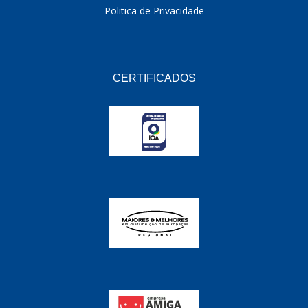
ORBI QUIMICA
(21)
Politica de Privacidade
ORI
(213)
OSPINA
(1)
CERTIFICADOS
PARAFLU
(21)
PELOIAS
(8)
PENTAGONO
(39)
PERFECT
(298)
PEROLA
(26)
PIAVE
(7)
PLASTCAR
(170)
POLIMPORT
(3)
PRADO
(61)