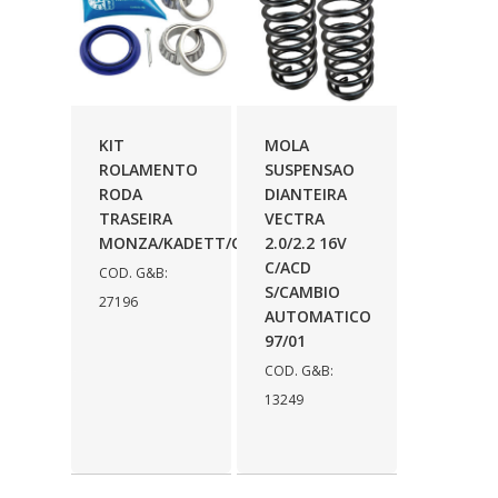
DINOVA
(1323)
DNI
(137)
DOFAB
(141)
KIT
MOLA
DS
(576)
ROLAMENTO
SUSPENSAO
RODA
DIANTEIRA
DSC
(194)
TRASEIRA
VECTRA
MONZA/KADETT/CORSA
2.0/2.2 16V
DYNA
(18)
C/ACD
COD. G&B:
S/CAMBIO
E-KLASS
(184)
27196
AUTOMATICO
ECHLIN
(13)
97/01
COD. G&B:
ECOPADS
(259)
13249
EMBLEMAX
(1)
EXPEDIBOR
(58)