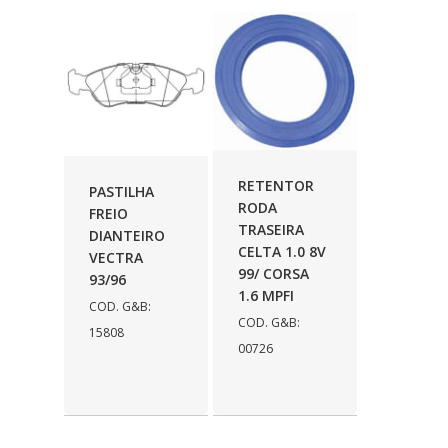
GRAZZIMETAL
(350)
GT OIL
(16)
GULF OIL
(28)
HELLA
(81)
HIPPER
(468)
RETENTOR
PASTILHA
HPTECH
(55)
RODA
FREIO
TRASEIRA
DIANTEIRO
IGASA
(15)
CELTA 1.0 8V
VECTRA
99/ CORSA
93/96
IGUACU
(64)
1.6 MPFI
COD. G&B:
IKS
(902)
COD. G&B:
15808
00726
IMA
(52)
INDISA
(471)
IRB
(507)