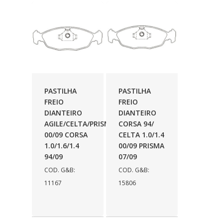
FABRINI
(228)
FAMA
(141)
FEY
(22)
FIAMM
(8)
FINDER
(18)
PASTILHA
PASTILHA
FIRST
(864)
FREIO
FREIO
DIANTEIRO
DIANTEIRO
FLORIO
(9)
AGILE/CELTA/PRISMA
CORSA 94/
00/09 CORSA
CELTA 1.0/1.4
FORTEC
(99)
1.0/1.6/1.4
00/09 PRISMA
G REHDER
(114)
94/09
07/09
COD. G&B:
COD. G&B:
GAUSS
(42)
11167
15806
GIENEX
(1)
GONEL
(39)