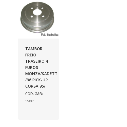
IRMAOS NERY
(135)
ISBAL
(14)
JAMAICA
(251)
JULES RIMET
(22)
TAMBOR
KATHO
(86)
FREIO
KAYABA
(337)
TRASEIRO 4
FUROS
KIOMI
(2)
MONZA/KADETT
/96 PICK-UP
KIT & CIA
(1432)
CORSA 95/
KRATER
(9)
COD. G&B:
19801
LFLEX
(127)
LION
(113)
MANLUPLAST
(1)