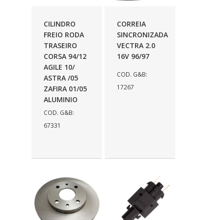
AUTOLETRIC
(1)
CILINDRO
CORREIA
AUTOPOLI
(6)
FREIO RODA
SINCRONIZADA
TRASEIRO
VECTRA 2.0
AUTOSTAR
(11)
CORSA 94/12
16V 96/97
BECA FREIOS
(25)
AGILE 10/
COD. G&B:
ASTRA /05
BELAIR
(103)
17267
ZAFIRA 01/05
ALUMINIO
BOSAL
(11)
COD. G&B:
BRASMECK
(656)
67331
BROGLIPLAST
(135)
CAR80
(21)
CISER
(54)
CJ5
(32)
COBREQ
(127)