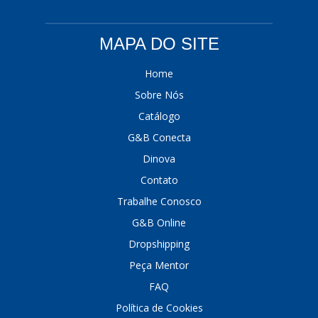
MT MANGUEIRAS
(3)
MAPA DO SITE
MULTIQUALITA
(236)
Home
N N
(207)
Sobre Nós
NDFLEX
(25)
Catálogo
NEVESCAR
(159)
G&B Conecta
Dinova
NEWMAX
(19)
Contato
NORFLEX
(70)
Trabalhe Conosco
NORMAN
(41)
G&B Online
NOTUS
(10)
Dropshipping
Peça Mentor
OFEM
(19)
FAQ
OLIMPIC
(193)
Política de Cookies