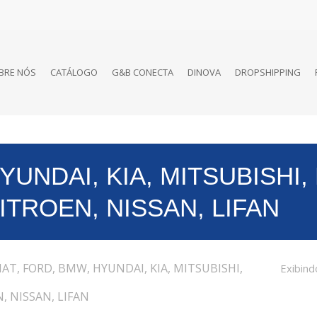
BRE NÓS
CATÁLOGO
G&B CONECTA
DINOVA
DROPSHIPPING
HYUNDAI, KIA, MITSUBISHI
ITROEN, NISSAN, LIFAN
IAT, FORD, BMW, HYUNDAI, KIA, MITSUBISHI,
Exibind
, NISSAN, LIFAN