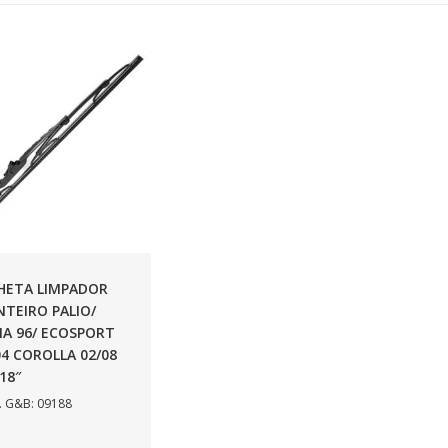
HETA LIMPADOR
NTEIRO PALIO/
NA 96/ ECOSPORT
04 COROLLA 02/08
/18″
 G&B: 09188