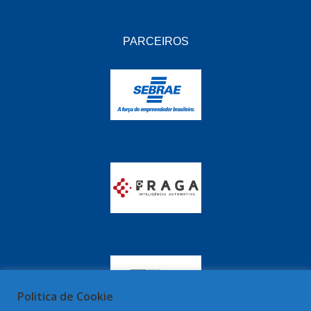
GIENEX
(1)
PARCEIROS
GONEL
(39)
GRAZZIMETAL
(350)
GT OIL
(16)
GULF OIL
(28)
HELLA
(81)
HIPPER
(468)
HPTECH
(55)
IGASA
(15)
IGUACU
(64)
IKS
(902)
Politica de Cookie