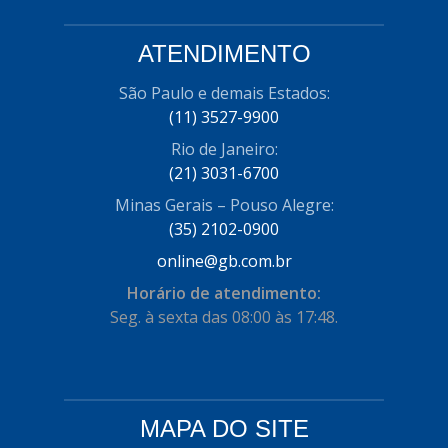
CISER
(54)
CJ5
ATENDIMENTO
(32)
COBREQ
(127)
São Paulo e demais Estados:
(11) 3527-9900
COFRAN
(1)
Rio de Janeiro:
COMALTECH/JPEMA
(1)
(21) 3031-6700
CONTROIL
(96)
Minas Gerais – Pouso Alegre:
(35) 2102-0900
COODISPAL
(4)
online@gb.com.br
CORTECO
(104)
Horário de atendimento:
CORVEN
Seg. à sexta das 08:00 às 17:48.
(193)
CRISFA
(27)
DAYCO
(534)
MAPA DO SITE
DDA
(57)