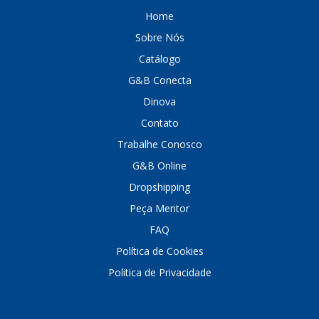
DEPAULA
(1)
Home
Sobre Nós
DEVIGILI
(37)
Catálogo
DHF
(4)
G&B Conecta
DINOVA
(1323)
Dinova
DNI
(137)
Contato
Trabalhe Conosco
DOFAB
(141)
G&B Online
DS
(576)
Dropshipping
DSC
(194)
Peça Mentor
FAQ
DYNA
(18)
Política de Cookies
E-KLASS
(184)
Politica de Privacidade
ECHLIN
(13)
ECOPADS
(259)