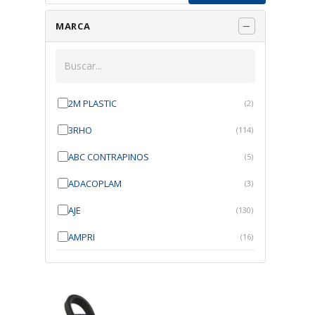
MARCA
2M PLASTIC
(2)
3RHO
(114)
ABC CONTRAPINOS
(5)
ADACOPLAM
(3)
AJE
(130)
AMPRI
(16)
ANGRA
(21)
ANROI
(6)