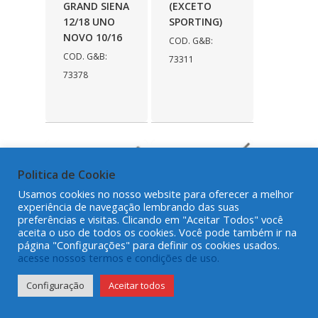
GRAND SIENA
(EXCETO
12/18 UNO
SPORTING)
NOVO 10/16
COD. G&B:
COD. G&B:
73311
73378
Politica de Cookie
Usamos cookies no nosso website para oferecer a melhor
experiência de navegação lembrando das suas
preferências e visitas. Clicando em "Aceitar Todos" você
aceita o uso de todos os cookies. Você pode também ir na
página "Configurações" para definir os cookies usados.
acesse nossos termos e condições de uso.
AMORTECEDOR
AMORTECEDOR
DIANTEIRO
DIANTEIRO
Configuração
Aceitar todos
PRESSURIZADO
PRESSURIZADO
DIREITO/ESQUERDO
DOBLO 01/