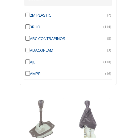
2M PLASTIC
(2)
3RHO
(114)
ABC CONTRAPINOS
(5)
ADACOPLAM
(3)
AJE
(130)
AMPRI
(16)
ANGRA
(21)
ANROI
(6)
ATK
(7)
AUTOBRAS
(1)
AUTOFIX
(91)