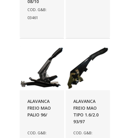
08/10
ORBI QUIMICA
(21)
COD. G&B:
ORI
(213)
03461
OSPINA
(1)
PARAFLU
(21)
PELOIAS
(8)
PENTAGONO
(39)
PERFECT
(298)
PEROLA
(26)
PIAVE
(7)
ALAVANCA
ALAVANCA
PLASTCAR
FREIO MAO
FREIO MAO
(170)
PALIO 96/
TIPO 1.6/2.0
POLIMPORT
(3)
93/97
PRADO
(61)
COD. G&B:
COD. G&B: