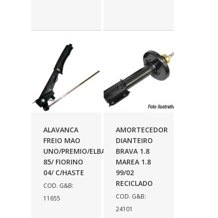
SYL
(208)
TANCLICK
(224)
TAS
(38)
TC
(150)
TECHNIC
(2)
TESLLA
(45)
TIGER AUTO
(148)
ALAVANCA
AMORTECEDOR
FREIO MAO
DIANTEIRO
TORQ
(6)
UNO/PREMIO/ELBA
BRAVA 1.8
TRALI
(21)
85/ FIORINO
MAREA 1.8
04/ C/HASTE
99/02
TUBA
(59)
RECICLADO
COD. G&B:
UNIVERSAL
(41)
COD. G&B:
11655
24101
USIPACK
(6)