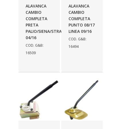
ALAVANCA
ALAVANCA
DINOVA
(1323)
CAMBIO
CAMBIO
COMPLETA
COMPLETA
DNI
(137)
PRETA
PUNTO 08/17
PALIO/SIENA/STRADA
LINEA 09/16
DOFAB
(141)
04/16
COD. G&B:
DS
(576)
COD. G&B:
16494
16509
DSC
(194)
DYNA
(18)
E-KLASS
(184)
ECHLIN
(13)
ECOPADS
(259)
EMBLEMAX
(1)
EXPEDIBOR
(58)