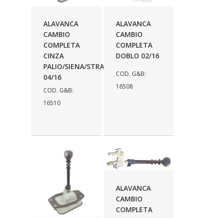
AUTOLETRIC
(1)
ALAVANCA
ALAVANCA
AUTOPOLI
(6)
CAMBIO
CAMBIO
COMPLETA
COMPLETA
AUTOSTAR
(11)
CINZA
DOBLO 02/16
BECA FREIOS
(25)
PALIO/SIENA/STRADA
COD. G&B:
04/16
BELAIR
(103)
16508
COD. G&B:
BOSAL
(11)
16510
BRASMECK
(656)
BROGLIPLAST
(135)
CAR80
(21)
CISER
(54)
ALAVANCA
CJ5
(32)
CAMBIO
COMPLETA
COBREQ
(127)