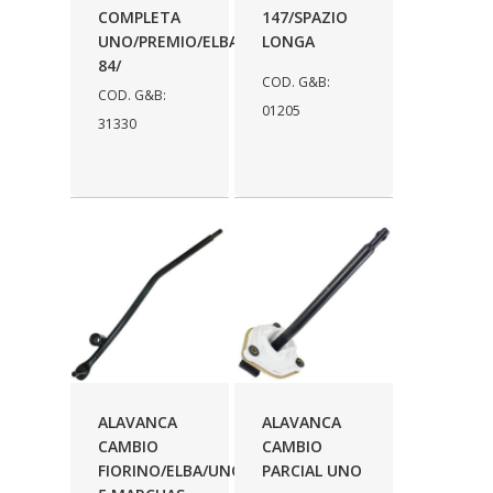
GRAZZIMETAL
(350)
COMPLETA
147/SPAZIO
UNO/PREMIO/ELBA
LONGA
GT OIL
(16)
84/
COD. G&B:
COD. G&B:
GULF OIL
(28)
01205
31330
HELLA
(81)
HIPPER
(468)
HPTECH
(55)
IGASA
(15)
IGUACU
(64)
IKS
(902)
IMA
(52)
ALAVANCA
ALAVANCA
INDISA
(471)
CAMBIO
CAMBIO
FIORINO/ELBA/UNO
PARCIAL UNO
IRB
(507)