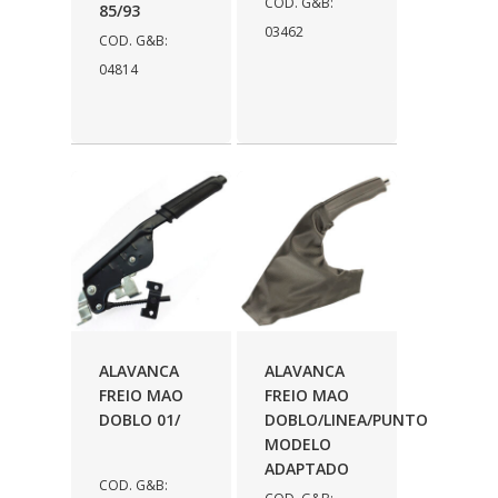
COD. G&B:
85/93
MARCON
03462
(36)
COD. G&B:
04814
MARVINI
(156)
MARZU
(22)
MAZZICAR
(44)
MECAR
(3)
MG MANGUEIRAS
(15)
MIC PARTS
(1)
MICROMIL
(91)
MKM
ALAVANCA
ALAVANCA
(3)
FREIO MAO
FREIO MAO
MOBENSANI
(1044)
DOBLO 01/
DOBLO/LINEA/PUNTO
MODELO
MODEFER
(8)
ADAPTADO
COD. G&B:
MOTORAÇO
(4)