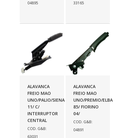
04895
33165
PRISCAR
(141)
PUCS
(3)
RADNAQ
(18)
RADQUIN
(58)
REPLABOR
(6)
RONIL
(46)
SHANA
(38)
ALAVANCA
ALAVANCA
SHOCKBRAS
(43)
FREIO MAO
FREIO MAO
STARKE
(60)
UNO/PALIO/SIENA
UNO/PREMIO/ELBA
11/ C/
85/ FIORINO
STEEL BLANK
(32)
INTERRUPTOR
04/
CENTRAL
SUPRENS
(50)
COD. G&B:
COD. G&B:
04891
SWL
(19)
63031