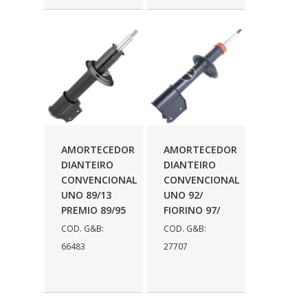
WESTAFLEX
(7)
WILLTEC
(1)
ZM
(140)
AMORTECEDOR
AMORTECEDOR
DIANTEIRO
DIANTEIRO
CONVENCIONAL
CONVENCIONAL
UNO 89/13
UNO 92/
PREMIO 89/95
FIORINO 97/
COD. G&B:
COD. G&B:
66483
27707