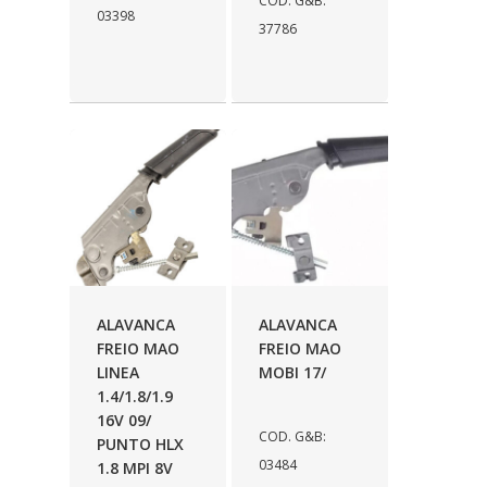
COD. G&B:
03398
37786
MT MANGUEIRAS
(3)
MULTIQUALITA
(236)
N N
(207)
NDFLEX
(25)
NEVESCAR
(159)
NEWMAX
(19)
NORFLEX
(70)
ALAVANCA
ALAVANCA
NORMAN
(41)
FREIO MAO
FREIO MAO
NOTUS
LINEA
MOBI 17/
(10)
1.4/1.8/1.9
OFEM
(19)
16V 09/
COD. G&B:
PUNTO HLX
OLIMPIC
(193)
03484
1.8 MPI 8V