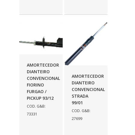
VALCLEI
(262)
VALEO
(85)
VENKI
(37)
VERPAUTO
(56)
VETOR
(723)
AMORTECEDOR
VOGEL
(82)
DIANTEIRO
AMORTECEDOR
W.ZANONI
CONVENCIONAL
(42)
DIANTEIRO
FIORINO
CONVENCIONAL
WCR
(1)
FURGAO /
STRADA
PICKUP 93/12
WD40
(1)
99/01
COD. G&B:
COD. G&B:
WEGA
(838)
73331
27699
WELLINGTON
(55)