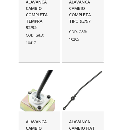
FABRINI
(228)
ALAVANCA
ALAVANCA
CAMBIO
CAMBIO
FAMA
(141)
COMPLETA
COMPLETA
TEMPRA
TIPO 93/97
FEY
(22)
92/95
COD. G&B:
FIAMM
(8)
COD. G&B:
10205
10417
FINDER
(18)
FIRST
(864)
FLORIO
(9)
FORTEC
(99)
G REHDER
(114)
GAUSS
(42)
GIENEX
(1)
ALAVANCA
ALAVANCA
GONEL
(39)
CAMBIO
CAMBIO FIAT