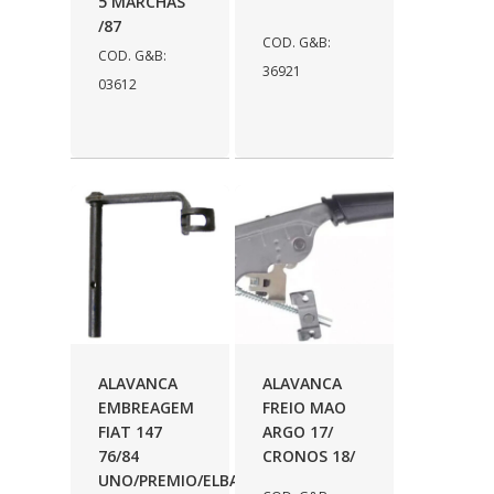
5 MARCHAS
IRMAOS NERY
(135)
/87
COD. G&B:
COD. G&B:
ISBAL
(14)
36921
03612
JAMAICA
(251)
JULES RIMET
(22)
KATHO
(86)
KAYABA
(337)
KIOMI
(2)
KIT & CIA
(1432)
KRATER
(9)
ALAVANCA
ALAVANCA
LFLEX
(127)
EMBREAGEM
FREIO MAO
FIAT 147
ARGO 17/
LION
(113)
76/84
CRONOS 18/
UNO/PREMIO/ELBA
MANLUPLAST
(1)