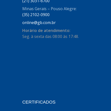
AUTOSTAR
(21) 3031-6700
(11)
Minas Gerais – Pouso Alegre:
BECA FREIOS
(25)
(35) 2102-0900
BELAIR
(103)
online@gb.com.br
BOSAL
(11)
Horário de atendimento:
Seg. à sexta das 08:00 às 17:48.
BRASMECK
(656)
BROGLIPLAST
(135)
CAR80
(21)
CISER
(54)
CJ5
(32)
COBREQ
(127)
COFRAN
(1)
CERTIFICADOS
COMALTECH/JPEMA
(1)