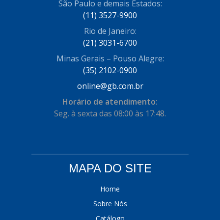
São Paulo e demais Estados:
COFRAN
(1)
(11) 3527-9900
Rio de Janeiro:
COMALTECH/JPEMA
(1)
(21) 3031-6700
CONTROIL
(96)
Minas Gerais – Pouso Alegre:
COODISPAL
(35) 2102-0900
(4)
online@gb.com.br
CORTECO
(104)
Horário de atendimento:
CORVEN
(193)
Seg. à sexta das 08:00 às 17:48.
CRISFA
(27)
DAYCO
(534)
DDA
(57)
MAPA DO SITE
DEPAULA
(1)
Home
DEVIGILI
(37)
Sobre Nós
Catálogo
DHF
(4)