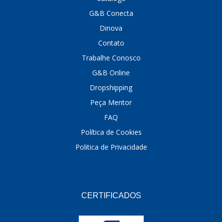
G&B Conecta
DINOVA
(1323)
Dinova
DNI
(137)
Contato
DOFAB
(141)
Trabalhe Conosco
G&B Online
DS
(576)
Dropshipping
DSC
(194)
Peça Mentor
DYNA
(18)
FAQ
E-KLASS
(184)
Política de Cookies
Politica de Privacidade
ECHLIN
(13)
ECOPADS
(259)
EMBLEMAX
(1)
CERTIFICADOS
EXPEDIBOR
(58)