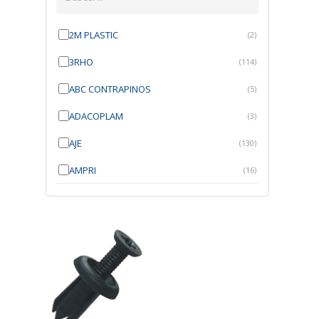
2M PLASTIC
(2)
3RHO
(114)
ABC CONTRAPINOS
(5)
ADACOPLAM
(3)
AJE
(130)
AMPRI
(16)
ANGRA
(21)
ANROI
(6)
ATK
(7)
AUTOBRAS
(1)
AUTOFIX
(91)