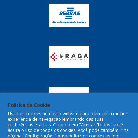
GRAZZIMETAL
(350)
GT OIL
(16)
GULF OIL
(28)
HELLA
(81)
HIPPER
(468)
HPTECH
(55)
IGASA
(15)
IGUACU
(64)
IKS
(902)
Politica de Cookie
IMA
(52)
Usamos cookies no nosso website para oferecer a melhor
experiência de navegação lembrando das suas
INDISA
(471)
preferências e visitas. Clicando em "Aceitar Todos" você
aceita o uso de todos os cookies. Você pode também ir na
IRB
(507)
página "Configurações" para definir os cookies usados.