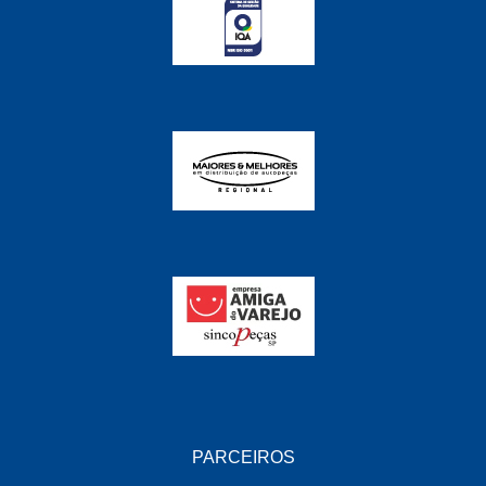
FABRINI
(228)
FAMA
(141)
FEY
(22)
FIAMM
(8)
FINDER
(18)
FIRST
(864)
FLORIO
(9)
FORTEC
(99)
G REHDER
(114)
GAUSS
(42)
GIENEX
(1)
PARCEIROS
GONEL
(39)