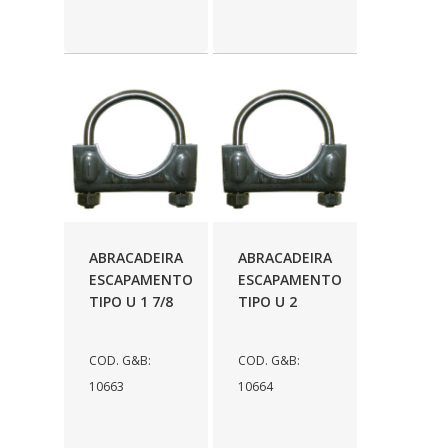
GRAZZIMETAL
(350)
GT OIL
(16)
GULF OIL
(28)
HELLA
(81)
HIPPER
(468)
HPTECH
(55)
IGASA
(15)
ABRACADEIRA
ABRACADEIRA
IGUACU
ESCAPAMENTO
ESCAPAMENTO
(64)
TIPO U 1 7/8
TIPO U 2
IKS
(902)
IMA
(52)
COD. G&B:
COD. G&B:
10663
10664
INDISA
(471)
IRB
(507)