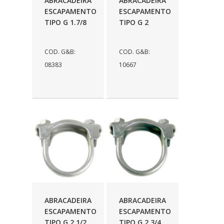
ABRACADEIRA
ABRACADEIRA
ESCAPAMENTO
ESCAPAMENTO
COFRAN
(1)
TIPO G 1.7/8
TIPO G 2
COMALTECH/JPEMA
(1)
CONTROIL
(96)
COD. G&B:
COD. G&B:
08383
10667
COODISPAL
(4)
CORTECO
(104)
CORVEN
(193)
CRISFA
(27)
DAYCO
(534)
DDA
(57)
DEPAULA
(1)
ABRACADEIRA
ABRACADEIRA
DEVIGILI
(37)
ESCAPAMENTO
ESCAPAMENTO
TIPO G 2 1/2
TIPO G 2 3/4
DHF
(4)