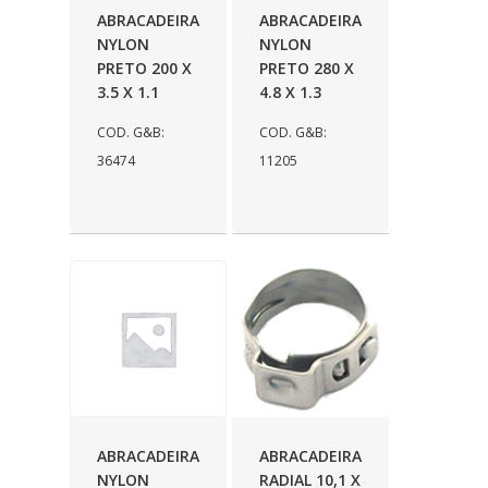
PRISCAR
(141)
ABRACADEIRA
ABRACADEIRA
NYLON
NYLON
PUCS
(3)
PRETO 200 X
PRETO 280 X
3.5 X 1.1
4.8 X 1.3
RADNAQ
(18)
COD. G&B:
COD. G&B:
RADQUIN
(58)
36474
11205
REPLABOR
(6)
RONIL
(46)
SHANA
(38)
SHOCKBRAS
(43)
STARKE
(60)
STEEL BLANK
(32)
SUPRENS
(50)
ABRACADEIRA
ABRACADEIRA
SWL
(19)
NYLON
RADIAL 10,1 X