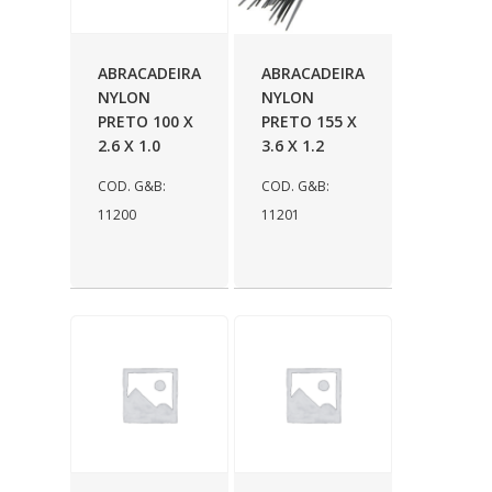
ORBI QUIMICA
(21)
ORI
(213)
ABRACADEIRA
ABRACADEIRA
OSPINA
(1)
NYLON
NYLON
PRETO 100 X
PRETO 155 X
PARAFLU
(21)
2.6 X 1.0
3.6 X 1.2
PELOIAS
(8)
COD. G&B:
COD. G&B:
11200
11201
PENTAGONO
(39)
PERFECT
(298)
PEROLA
(26)
PIAVE
(7)
PLASTCAR
(170)
POLIMPORT
(3)
PRADO
(61)