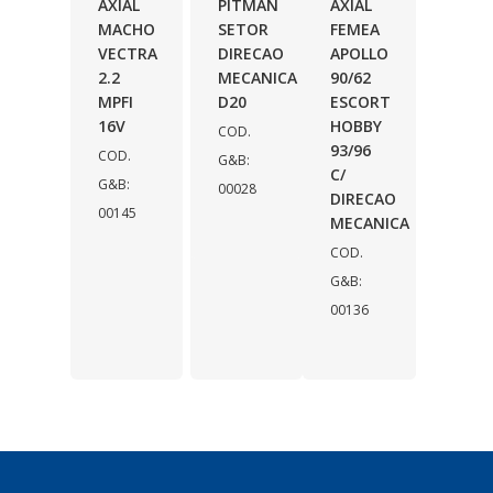
AXIAL
PITMAN
AXIAL
MACHO
SETOR
FEMEA
VECTRA
DIRECAO
APOLLO
2.2
MECANICA
90/62
MPFI
D20
ESCORT
16V
HOBBY
COD.
93/96
COD.
G&B:
C/
G&B:
00028
DIRECAO
00145
MECANICA
COD.
G&B:
00136