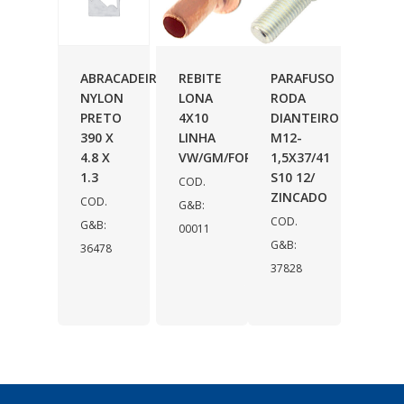
ABRACADEIRA
REBITE
PARAFUSO
NYLON
LONA
RODA
PRETO
4X10
DIANTEIRO
390 X
LINHA
M12-
4.8 X
VW/GM/FORD
1,5X37/41
1.3
S10 12/
COD.
ZINCADO
COD.
G&B:
COD.
G&B:
00011
G&B:
36478
37828