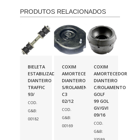
PRODUTOS RELACIONADOS
BIELETA
COXIM
COXIM
ESTABILIZADOR
AMORTECEDOR
AMORTECEDOR
DIANTEIRO
DIANTEIRO
DIANTEIRO
TRAFFIC
S/ROLAMENTO
C/ROLAMENTO
93/
C3
GOLF
02/12
99 GOL
COD.
GV/GVI
COD.
G&B:
09/16
G&B:
00182
COD.
00169
G&B:
33589