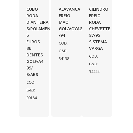
CUBO
ALAVANCA
CILINDRO
RODA
FREIO
FREIO
DIANTEIRA
MAO
RODA
S/ROLAMENTO
GOL/VOYAGE/PARATI
CHEVETTE
5
/94
87/95
FUROS
SISTEMA
COD.
36
VARGA
G&B:
DENTES
COD.
34138
GOLF/A4
G&B:
99/
34444
S/ABS
COD.
G&B:
00184