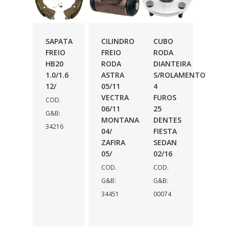
SAPATA
CILINDRO
CUBO
FREIO
FREIO
RODA
HB20
RODA
DIANTEIRA
1.0/1.6
ASTRA
S/ROLAMENTO
12/
05/11
4
VECTRA
FUROS
COD.
06/11
25
G&B:
MONTANA
DENTES
34216
04/
FIESTA
ZAFIRA
SEDAN
05/
02/16
COD.
COD.
G&B:
G&B:
34451
00074