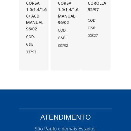
CORSA
CORSA
COROLLA
1.0/1.4/1.6
1.0/1.4/1.6
92/97
C/ ACD
MANUAL
COD.
MANUAL
96/02
G&B:
96/02
COD.
00327
COD.
G&B:
G&B:
33792
33793
ATENDIMENTO
São Paulo e demais Estados: