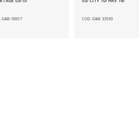
RTAGE 05/10
03/ CITY 10/ HRV 16/
 G&B: 00017
COD. G&B: 33593