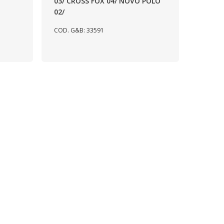
03/ CROSS FOX 04/ NOVO POLO
02/
COD. G&B: 33591