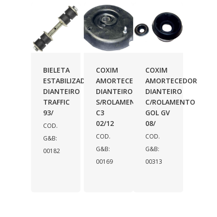
BIELETA
COXIM
COXIM
ESTABILIZADOR
AMORTECEDOR
AMORTECEDOR
DIANTEIRO
DIANTEIRO
DIANTEIRO
TRAFFIC
S/ROLAMENTO
C/ROLAMENTO
93/
C3
GOL GV
02/12
08/
COD.
COD.
COD.
G&B:
G&B:
G&B:
00182
00169
00313