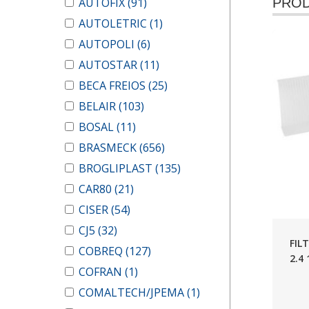
AUTOFIX
(91)
PROD
AUTOLETRIC
(1)
AUTOPOLI
(6)
AUTOSTAR
(11)
BECA FREIOS
(25)
BELAIR
(103)
BOSAL
(11)
BRASMECK
(656)
BROGLIPLAST
(135)
CAR80
(21)
CISER
(54)
CJ5
(32)
FIL
COBREQ
(127)
2.4 
COFRAN
(1)
COMALTECH/JPEMA
(1)