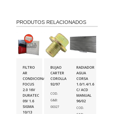
PRODUTOS RELACIONADOS
FILTRO
BUJAO
RADIADOR
AR
CARTER
AGUA
CONDICIONADO
COROLLA
CORSA
FOCUS
92/97
1.0/1.4/1.6
2.0 16V
C/ ACD
COD.
DURATEC
MANUAL
G&B:
09/ 1.6
96/02
SIGMA
00327
COD.
10/13