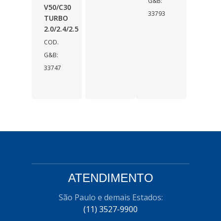
G&B:
V50/C30
33793
TURBO
2.0/2.4/2.5
COD.
G&B:
33747
ATENDIMENTO
São Paulo e demais Estados:
(11) 3527-9900