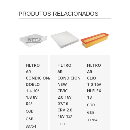
PRODUTOS RELACIONADOS
FILTRO
FILTRO
FILTRO
AR
AR
AR
CONDICIONADO
CONDICIONADO
CLIO
DOBLO
NEW
1.0 16V
1.4 10/
CIVIC
HI FLEX
1.8 8V
2.0 16V
13
04/
07/16
COD.
CRV 2.0
COD.
G&B:
16V 12/
G&B:
33784
COD.
33754