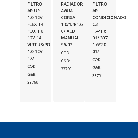
FILTRO
RADIADOR
FILTRO
AR UP
AGUA
AR
1.0 12V
CORSA
CONDICIONADO
FLEX 14
1.0/1.4/1.6
C3
FOX 1.0
C/ ACD
1.4/1.6
12V 14
MANUAL
01/ 307
VIRTUS/POLO
96/02
1.6/2.0
1.0 12V
01/
COD.
17/
COD.
G&B:
COD.
G&B:
33793
G&B:
33751
33769