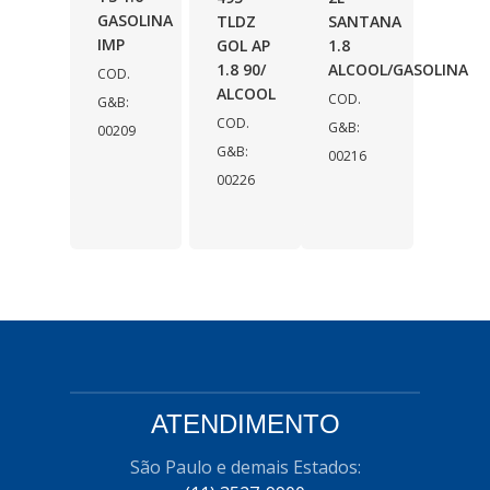
GASOLINA
TLDZ
SANTANA
IMP
GOL AP
1.8
1.8 90/
ALCOOL/GASOLINA
COD.
ALCOOL
COD.
G&B:
COD.
G&B:
00209
G&B:
00216
00226
ATENDIMENTO
São Paulo e demais Estados: