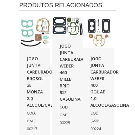
PRODUTOS RELACIONADOS
JOGO
JUNTA
JOGO
JOGO
CARBURADOR
JUNTA
JUNTA
WEBER
CARBURADOR
CARBURADOR
460
BROSOL
WEBER
MILLE
3E
460
BRIO
MONZA
GOL AE
92/
2.0
1.0
GASOLINA
ALCOOL/GASOLINA
ALCOOL/GASOLINA
COD.
COD.
COD.
G&B:
G&B:
G&B:
00225
00217
00224