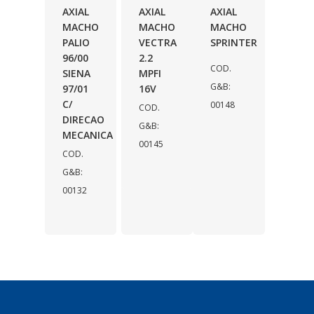
AXIAL
AXIAL
AXIAL
MACHO
MACHO
MACHO
PALIO
VECTRA
SPRINTER
96/00
2.2
COD.
SIENA
MPFI
G&B:
97/01
16V
C/
00148
COD.
DIRECAO
G&B:
MECANICA
00145
COD.
G&B:
00132