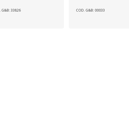
 G&B: 33826
COD. G&B: 00033