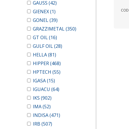
GAUSS
(42)
COD.
GIENEX
(1)
GONEL
(39)
GRAZZIMETAL
(350)
GT OIL
(16)
GULF OIL
(28)
HELLA
(81)
HIPPER
(468)
HPTECH
(55)
IGASA
(15)
IGUACU
(64)
IKS
(902)
IMA
(52)
INDISA
(471)
IRB
(507)