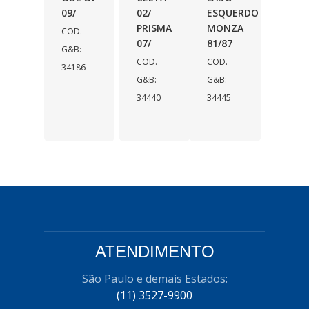
09/
02/
ESQUERDO
PRISMA
MONZA
COD.
07/
81/87
G&B:
COD.
COD.
34186
G&B:
G&B:
34440
34445
ATENDIMENTO
São Paulo e demais Estados:
(11) 3527-9900