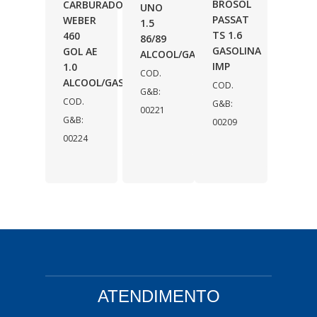
BROSOL
CARBURADOR
UNO
PASSAT
WEBER
1.5
TS 1.6
460
86/89
GASOLINA
GOL AE
ALCOOL/GASOLINA
IMP
1.0
COD.
ALCOOL/GASOLINA
COD.
G&B:
COD.
G&B:
00221
G&B:
00209
00224
ATENDIMENTO