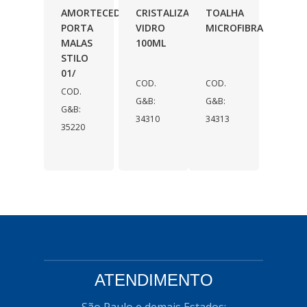
AMORTECEDOR
CRISTALIZADOR
TOALHA
PORTA
VIDRO
MICROFIBRA
MALAS
100ML
STILO
01/
COD.
COD.
COD.
G&B:
G&B:
G&B:
34310
34313
35220
ATENDIMENTO
São Paulo e demais Estados: