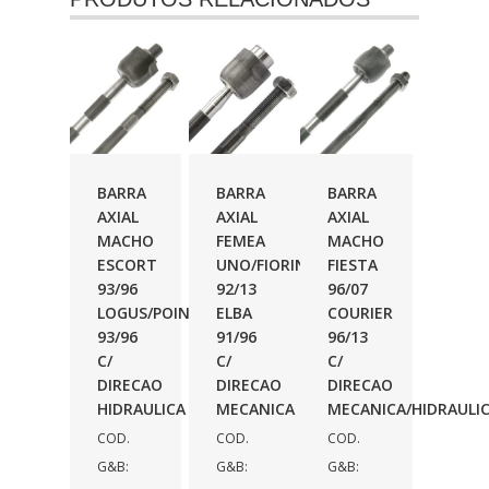
BARRA
BARRA
BARRA
AXIAL
AXIAL
AXIAL
MACHO
FEMEA
MACHO
ESCORT
UNO/FIORINO
FIESTA
93/96
92/13
96/07
LOGUS/POINTER
ELBA
COURIER
93/96
91/96
96/13
C/
C/
C/
DIRECAO
DIRECAO
DIRECAO
HIDRAULICA
MECANICA
MECANICA/HIDRAULI
COD.
COD.
COD.
G&B:
G&B:
G&B: