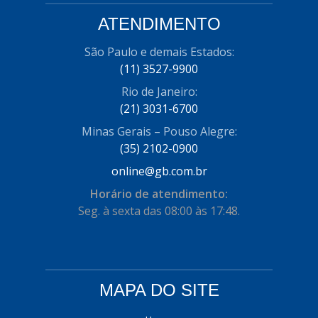
COFRAN
(1)
ATENDIMENTO
COMALTECH/JPEMA
(1)
São Paulo e demais Estados:
(11) 3527-9900
CONTROIL
(96)
Rio de Janeiro:
COODISPAL
(4)
(21) 3031-6700
CORTECO
(104)
Minas Gerais – Pouso Alegre:
(35) 2102-0900
CORVEN
(193)
online@gb.com.br
CRISFA
(27)
Horário de atendimento:
DAYCO
(534)
Seg. à sexta das 08:00 às 17:48.
DDA
(57)
DEPAULA
(1)
MAPA DO SITE
DEVIGILI
(37)
DHF
(4)