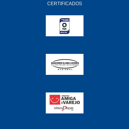
FABRINI
(228)
CERTIFICADOS
FAMA
(141)
FEY
(22)
FIAMM
(8)
FINDER
(18)
FIRST
(864)
FLORIO
(9)
FORTEC
(99)
G REHDER
(114)
GAUSS
(42)
GIENEX
(1)
GONEL
(39)