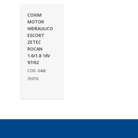
AUTOLETRIC
(1)
COXIM
AUTOPOLI
(6)
MOTOR
HIDRAULICO
AUTOSTAR
(11)
ESCORT
BECA FREIOS
(25)
ZETEC
ROCAN
BELAIR
(103)
1.6/1.8 16V
97/02
BOSAL
(11)
COD. G&B:
BRASMECK
(656)
35076
BROGLIPLAST
(135)
CAR80
(21)
CISER
(54)
CJ5
(32)
COBREQ
(127)