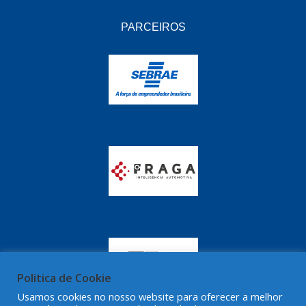
GRAZZIMETAL
(350)
PARCEIROS
GT OIL
(16)
GULF OIL
(28)
HELLA
(81)
HIPPER
(468)
HPTECH
(55)
IGASA
(15)
IGUACU
(64)
IKS
(902)
IMA
(52)
INDISA
(471)
Politica de Cookie
IRB
(507)
Usamos cookies no nosso website para oferecer a melhor