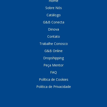
Home
Sobre Nós
DINOVA
(1323)
Catálogo
DNI
(137)
G&B Conecta
DOFAB
(141)
Dinova
DS
(576)
Contato
Trabalhe Conosco
DSC
(194)
G&B Online
DYNA
(18)
Dropshipping
E-KLASS
(184)
Peça Mentor
ECHLIN
(13)
FAQ
Política de Cookies
ECOPADS
(259)
Politica de Privacidade
EMBLEMAX
(1)
EXPEDIBOR
(58)