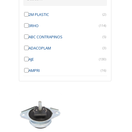
2M PLASTIC
(2)
3RHO
(114)
ABC CONTRAPINOS
(5)
ADACOPLAM
(3)
AJE
(130)
AMPRI
(16)
ANGRA
(21)
ANROI
(6)
ATK
(7)
AUTOBRAS
(1)
AUTOFIX
(91)