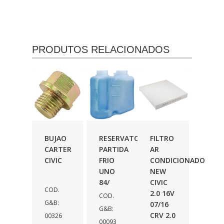
PRODUTOS RELACIONADOS
BUJAO
RESERVATORIO
FILTRO
CARTER
PARTIDA
AR
CIVIC
FRIO
CONDICIONADO
UNO
NEW
84/
CIVIC
COD.
2.0 16V
COD.
G&B:
07/16
G&B:
CRV 2.0
00326
00093