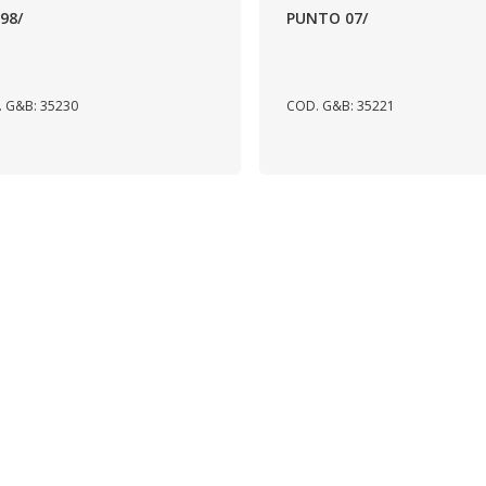
 98/
PUNTO 07/
 G&B: 35230
COD. G&B: 35221