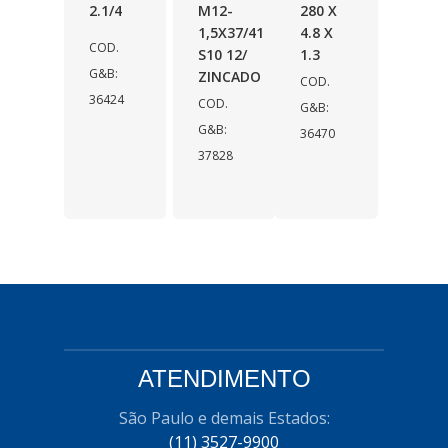
2.1/4
M12-
280 X
1,5X37/41
4.8 X
COD.
S10 12/
1.3
G&B:
ZINCADO
COD.
36424
COD.
G&B:
G&B:
36470
37828
ATENDIMENTO
São Paulo e demais Estados:
(11) 3527-9900