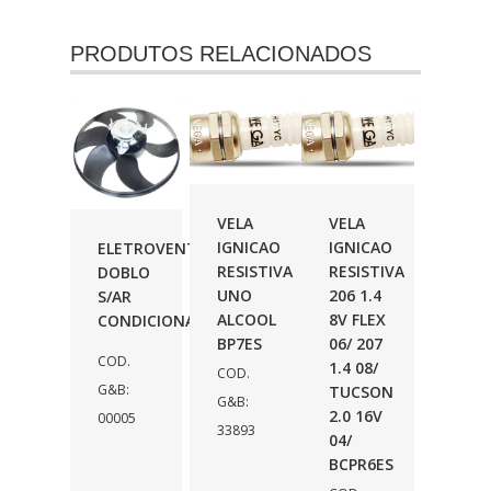
PRODUTOS RELACIONADOS
VELA
VELA
IGNICAO
IGNICAO
ELETROVENTILADOR
RESISTIVA
RESISTIVA
DOBLO
UNO
206 1.4
S/AR
ALCOOL
8V FLEX
CONDICIONADO
BP7ES
06/ 207
COD.
1.4 08/
COD.
G&B:
TUCSON
G&B:
2.0 16V
00005
33893
04/
BCPR6ES